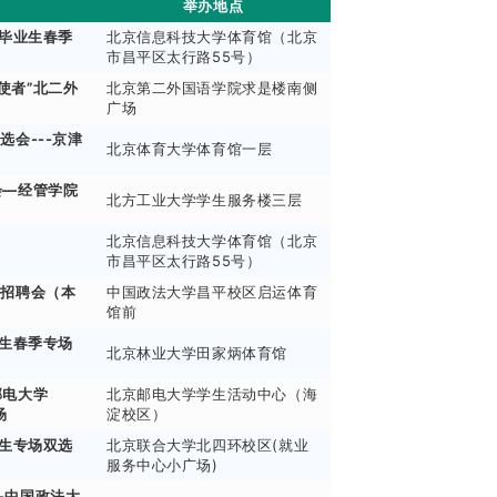
举办地点
届毕业生春季
北京信息科技大学体育馆（北京
市昌平区太行路55号）
使者”北二外
北京第二外国语学院求是楼南侧
广场
选会---京津
北京体育大学体育馆一层
会—经管学院
北方工业大学学生服务楼三层
北京信息科技大学体育馆（北京
市昌平区太行路55号）
园招聘会（本
中国政法大学昌平校区启运体育
馆前
业生春季专场
北京林业大学田家炳体育馆
邮电大学
北京邮电大学学生活动中心（海
场
淀校区）
业生专场双选
北京联合大学北四环校区(就业
服务中心小广场)
-中国政法大