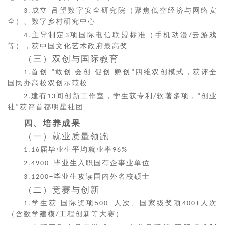
成立 吕望数字安全研究院（聚焦低空经济与网络安
3.
全）、数字乡村研究中心
主导制定
项国际电信联盟标准（手机动漫
云游戏
4.
3
/
等），获中国文化艺术政府最高奖
（三）双创与国际教育
首创
敢创
会创
促创
孵创
四维双创模式，获评全
1.
“
-
-
-
”
国民办高校双创示范校
建有
间创新工作室，学生获专利
软著多项，
创业
2.
13
/
“
社
获评首都明星社团
”
四、培养成果
（一）就业质量领跑
届毕业生平均就业率
1.16
96%
毕业生入职国有企事业单位
2.4900+
毕业生攻读国内外名校硕士
3.1200+
（二）竞赛与创新
学生获 国际奖项
人次、国家级奖项
人次
1.
500+
400+
（含数学建模
工程创新等大赛）
/