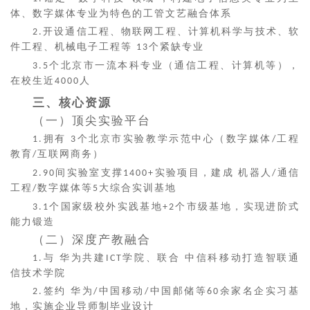
体、数字媒体专业为特色的工管文艺融合体系
开设通信工程、物联网工程、计算机科学与技术、软
2.
件工程、机械电子工程等
个紧缺专业
13
个北京市一流本科专业（通信工程、计算机等），
3.5
在校生近
人
4000
三、核心资源
（一）顶尖实验平台
拥有
个北京市实验教学示范中心（数字媒体
工程
1.
3
/
教育
互联网商务）
/
间实验室支撑
实验项目，建成 机器人
通信
2.90
1400+
/
工程
数字媒体等
大综合实训基地
/
5
个国家级校外实践基地
个市级基地，实现进阶式
3.1
+2
能力锻造
（二）深度产教融合
与 华为共建
学院、联合 中信科移动打造智联通
1.
ICT
信技术学院
签约 华为
中国移动
中国邮储等
余家名企实习基
2.
/
/
60
地，实施企业导师制毕业设计