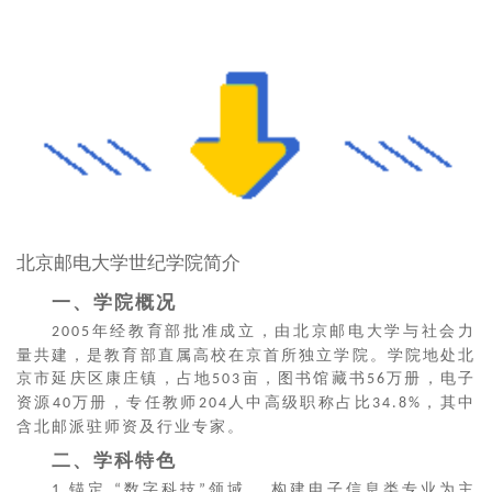
北京邮电大学世纪学院简介
一、学院概况
年经教育部批准成立，由北京邮电大学与社会力
2005
量共建，是教育部直属高校在京首所独立学院。学院地处北
京市延庆区康庄镇，占地
亩，图书馆藏书
万册，电子
503
56
资源
万册，专任教师
人中高级职称占比
，其中
40
204
34.8%
含北邮派驻师资及行业专家。
二、学科特色
锚定
数字科技
领域 ，构建电子信息类专业为主
1.
“
”