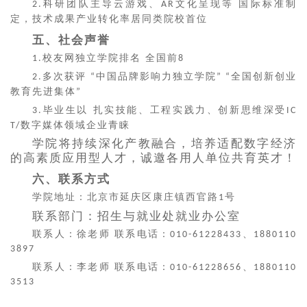
科研团队主导云游戏、
文化呈现等 国际标准制
2.
AR
定，技术成果产业转化率居同类院校首位
五、社会声誉
校友网独立学院排名 全国前
1.
8
多次获评
中国品牌影响力独立学院
全国创新创业
2.
“
” “
教育先进集体
”
毕业生以 扎实技能、工程实践力、创新思维深受
3.
IC
数字媒体领域企业青睐
T/
学院将持续深化产教融合，培养适配数字经济
的高素质应用型人才，诚邀各用人单位共育英才！
六、联系方式
学院地址：北京市延庆区康庄镇西官路
号
1
联系部门：招生与就业处就业办公室
联系人：徐老师
联系电话：
、
010-61228433
1880110
3897
联系人：李老师
联系电话：
、
010-61228656
1880110
3513