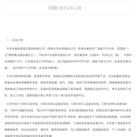
日期:2023-02-28
|
一、企业介绍
中车长春轨道客车股份有限公司（简称中车长客股份公司）前身长春客车厂始建于1954年，是国家“一
五”期间重点建设项目之一。2002年3月改制为股份公司，现注册资本（总股本）为58亿元（股），中国中
车持股93.54%。公司现有员工19000余人，总占地面积约400万平方米，现有29家子公司（全资及控股18
家），其中境外子公司9家（全资及控股6家）。
公司主要有研发试验、轨道客车新造、检修及运维服务以及机电总包业务
等新产业
，正在构建轨道客运
装备的全寿命周期服务业务。持续开展机械、电气、控制、特殊工程等领域技术研究，
现有
国家轨道客车
系统集成工程技术研究中心、高速列车系统集成国家工程实验室、国家级企业技术中心、博士后科研工作
站、院士工作站、国家技能大师工作室
“六位一体”的技术创新平台。
公司开发了CRH5A动车组、CRH380BL高速动车组、CRH380CL高速动车组、CRH380BG高寒动车
组、CRH3A城际动车组、“复兴号”中国标准动车组、京张高铁智能动车组、跨国互联互通时速400公里动
车组等车型。其中具有完全自主知识产权的“复兴号”动车组，极大地提升了中国高铁品牌形象；京张高铁
智能动车组充分体现了中国高铁技术的先进性和成熟性，引领世界高铁的发展方向。并开发了我国首列不
锈钢地铁车、铝合金轻轨车、单轨车、耐高寒地铁车、无人驾驶地铁车、低地板轻轨车、下一代地铁、高
速磁悬浮等60多种城市轨道及磁浮车辆。