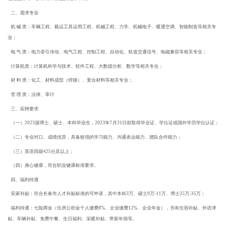
二、需求专业
机 械 类：车辆工程、载运工具运用工程、机械工程、力学、机械电子、暖通空调、智能制造等相关专
业；
电 气 类：电力牵引传动、电气工程、控制工程、自动化、轨道交通信号、电磁兼容等相关专业；
计算机类：计算机科学与技术、软件工程、大数据分析、数学等相关专业；
材 料 类：化工、材料成型（焊接）、复合材料等相关专业；
管 理 类：法律、审计
三、应聘要求
（一）2023届博士、硕士、本科毕业生
，
2023年7月31日前取得毕业证、学位证或国外学历学位认证
；
（二）专业对口、成绩优异，具备较强的学习能力、沟通表达能力、团队合作能力；
（三）英语四级425分及以上；
（四）身心健康，符合职业健康标准要求。
四、福利待遇
安家补贴：符合长春市人才补贴标准的可申请，其中本科3万、硕士9万-11万、博士25万-35万；
福利待遇：七险两金（住房公积金个人缴费8%、企业缴费12%、企业年金），另有
住宿补贴
、外语津
贴、车辆补贴、免费午餐、生日福利、采暖补贴、带薪年假等。